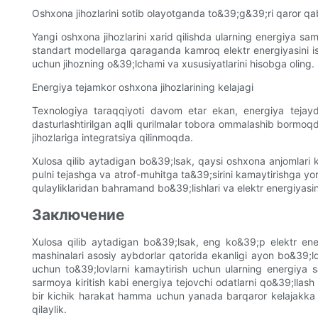
Oshxona jihozlarini sotib olayotganda to&39;g&39;ri qaror qab
Yangi oshxona jihozlarini xarid qilishda ularning energiya sa
standart modellarga qaraganda kamroq elektr energiyasini is
uchun jihozning o&39;lchami va xususiyatlarini hisobga oling.
Energiya tejamkor oshxona jihozlarining kelajagi
Texnologiya taraqqiyoti davom etar ekan, energiya tejayd
dasturlashtirilgan aqlli qurilmalar tobora ommalashib bormoq
jihozlariga integratsiya qilinmoqda.
Xulosa qilib aytadigan bo&39;lsak, qaysi oshxona anjomlari k
pulni tejashga va atrof-muhitga ta&39;sirini kamaytirishga yo
qulayliklaridan bahramand bo&39;lishlari va elektr energiyasin
Заключение
Xulosa qilib aytadigan bo&39;lsak, eng ko&39;p elektr energ
mashinalari asosiy aybdorlar qatorida ekanligi ayon bo&39;l
uchun to&39;lovlarni kamaytirish uchun ularning energiya sa
sarmoya kiritish kabi energiya tejovchi odatlarni qo&39;llash
bir kichik harakat hamma uchun yanada barqaror kelajakka 
qilaylik.