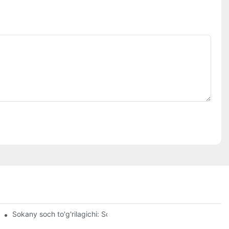
 tayyorlaydi
Sokany soch to'g'rilagichi: Soch turmagingiz uchun o'yin qoidalari