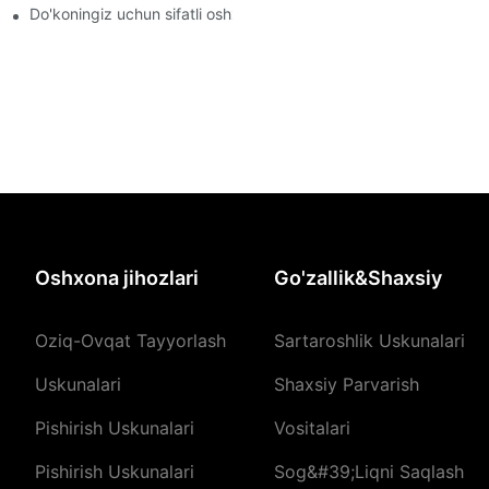
Do'koningiz uchun sifatli oshxona jihozlari yetkazib beruvchilar
Oshxona jihozlari
Go'zallik&Shaxsiy
Oziq-Ovqat Tayyorlash
Sartaroshlik Uskunalari
Uskunalari
Shaxsiy Parvarish
Pishirish Uskunalari
Vositalari
Pishirish Uskunalari
Sog&#39;liqni Saqlash