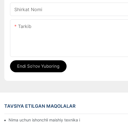
Shirkat Nomi
Tarkib
Endi So'rov Yuboring
TAVSIYA ETILGAN MAQOLALAR
Nima uchun ishonchli maishiy texnika ishlab chiqaruvchisini tan