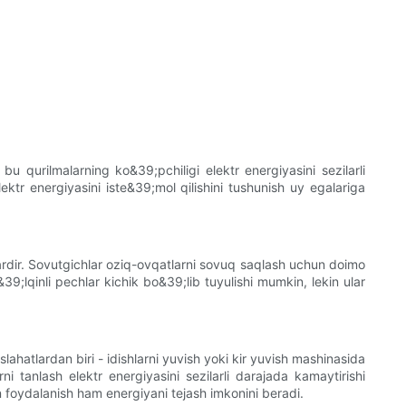
 qurilmalarning ko&39;pchiligi elektr energiyasini sezilarli
tr energiyasini iste&39;mol qilishini tushunish uy egalariga
lardir. Sovutgichlar oziq-ovqatlarni sovuq saqlash uchun doimo
39;lqinli pechlar kichik bo&39;lib tuyulishi mumkin, lekin ular
atlardan biri - idishlarni yuvish yoki kir yuvish mashinasida
i tanlash elektr energiyasini sezilarli darajada kamaytirishi
 foydalanish ham energiyani tejash imkonini beradi.