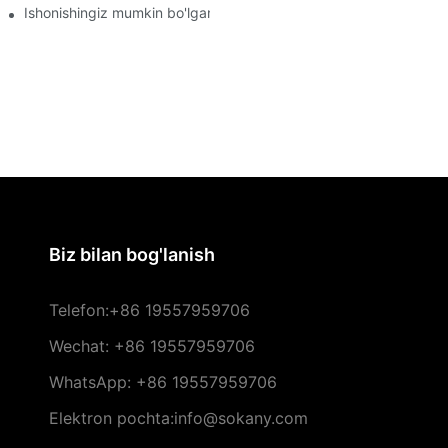
ini qanday topish mumkin
Ishonishingiz mumkin bo'lgan eng yaxshi oshxona jihozlari ishlab 
Biz bilan bog'lanish
Telefon:
+86 19557959706
Wechat: +86 19557959706
WhatsApp: +86 19557959706
Elektron pochta:info@sokany.com