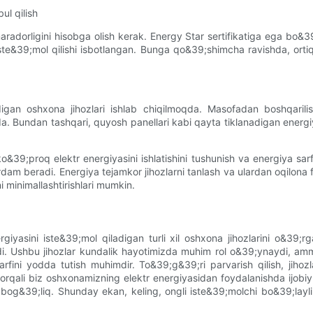
ul qilish
maradorligini hisobga olish kerak. Energy Star sertifikatiga ega bo&
te&39;mol qilishi isbotlangan. Bunga qo&39;shimcha ravishda, ortiqc
igan oshxona jihozlari ishlab chiqilmoqda. Masofadan boshqarili
da. Bundan tashqari, quyosh panellari kabi qayta tiklanadigan ener
o&39;proq elektr energiyasini ishlatishini tushunish va energiya sar
rdam beradi. Energiya tejamkor jihozlarni tanlash va ulardan oqilona
i minimallashtirishlari mumkin.
iyasini iste&39;mol qiladigan turli xil oshxona jihozlarini o&39;rg
di. Ushbu jihozlar kundalik hayotimizda muhim rol o&39;ynaydi, ammo
rfini yodda tutish muhimdir. To&39;g&39;ri parvarish qilish, jiho
 orqali biz oshxonamizning elektr energiyasidan foydalanishda ijobi
bog&39;liq. Shunday ekan, keling, ongli iste&39;molchi bo&39;layl