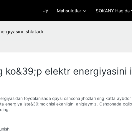
Uy
Mahsulotlar
SOKANY Haqida
ergiyasini ishlatadi
g ko&39;p elektr energiyasini 
energiyasidan foydalanishda qaysi oshxona jihozlari eng katta aybdo
a energiya iste&39;molchisi ekanligini aniqlaymiz. Oshxonada oqilon
;qing.
unish