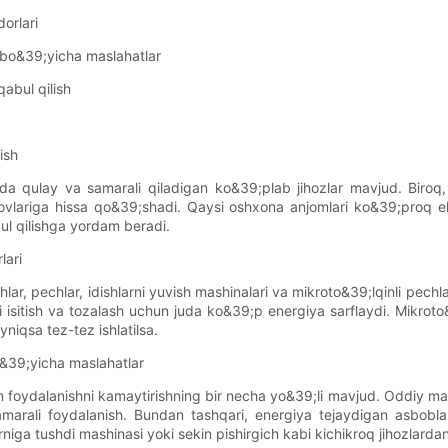
dorlari
 bo&39;yicha maslahatlar
abul qilish
ish
qulay va samarali qiladigan ko&39;plab jihozlar mavjud. Biroq, bu
ovlariga hissa qo&39;shadi. Qaysi oshxona anjomlari ko&39;proq elek
ul qilishga yordam beradi.
lari
ar, pechlar, idishlarni yuvish mashinalari va mikroto&39;lqinli pech
rni isitish va tozalash uchun juda ko&39;p energiya sarflaydi. Mikroto&
niqsa tez-tez ishlatilsa.
o&39;yicha maslahatlar
ydalanishni kamaytirishning bir necha yo&39;li mavjud. Oddiy maslah
samarali foydalanish. Bundan tashqari, energiya tejaydigan asboblarn
ga tushdi mashinasi yoki sekin pishirgich kabi kichikroq jihozlardan