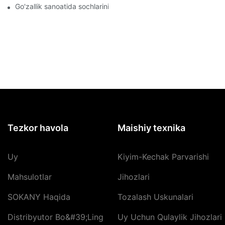
Go'zallik sanoatida sochlarini fen bilan ta'minlovchilarning roli
Tezkor havola
Maishiy texnika
Uy
Kiyim-Kechak Parvarishi
Mahsulotlar
Jihozlari
SOKANY Haqida
Tozalash Uskunalari
Distribyutor Bo&#39;ling
Uy Uchun Qulaylik Jihozlari