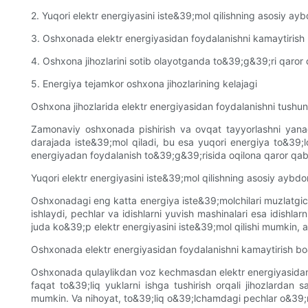
2. Yuqori elektr energiyasini iste&39;mol qilishning asosiy ayb
3. Oshxonada elektr energiyasidan foydalanishni kamaytirish
4. Oshxona jihozlarini sotib olayotganda to&39;g&39;ri qaror q
5. Energiya tejamkor oshxona jihozlarining kelajagi
Oshxona jihozlarida elektr energiyasidan foydalanishni tushun
Zamonaviy oshxonada pishirish va ovqat tayyorlashni yanada 
darajada iste&39;mol qiladi, bu esa yuqori energiya to&39;l
energiyadan foydalanish to&39;g&39;risida oqilona qaror qab
Yuqori elektr energiyasini iste&39;mol qilishning asosiy aybdor
Oshxonadagi eng katta energiya iste&39;molchilari muzlatgichl
ishlaydi, pechlar va idishlarni yuvish mashinalari esa idishla
juda ko&39;p elektr energiyasini iste&39;mol qilishi mumkin, ay
Oshxonada elektr energiyasidan foydalanishni kamaytirish b
Oshxonada qulaylikdan voz kechmasdan elektr energiyasidan fo
faqat to&39;liq yuklarni ishga tushirish orqali jihozlardan 
mumkin. Va nihoyat, to&39;liq o&39;lchamdagi pechlar o&39;rni