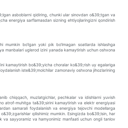
39;lgan asboblarni qidiring, chunki ular sinovdan o&39;tgan va
ha energiya sarflamasdan sizning ehtiyojlaringizni qondirish
shi mumkin bo‘lgan yoki pik bo‘lmagan soatlarda ishlashga
giya manbalari uglerod izini yanada kamaytirish uchun oshxona
fini kamaytirish bo&39;yicha choralar ko&39;rish uy egalariga
 foydalanish iste&39;molchilar zamonaviy oshxona jihozlarining
anib chiqqach, muzlatgichlar, pechkalar va idishlarni yuvish
 atrof-muhitga ta&39;sirini kamaytirish va elektr energiyasi
zlardan samarali foydalanish va energiya tejovchi modellarga
y o&39;zgarishlar qilishimiz mumkin. Esingizda bo&39;lsin, har
ik va sayyoramiz va hamyonimiz manfaati uchun ongli tanlov