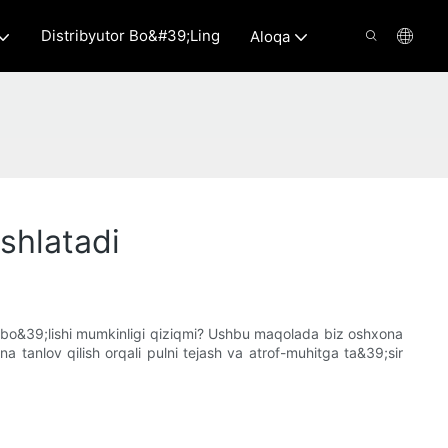
Distribyutor Bo&#39;ling
Aloqa
ishlatadi
r bo&39;lishi mumkinligi qiziqmi? Ushbu maqolada biz oshxona
a tanlov qilish orqali pulni tejash va atrof-muhitga ta&39;sir