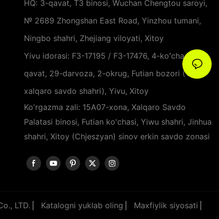
HQ: 3-qavat, T3 binosi, Wuchan Chengtou saroyi,
№ 2689 Zhongshan East Road, Yinzhou tumani,
Ningbo shahri, Zhejiang viloyati, Xitoy
Yivu idorasi: F3-17195 / F3-17476, 4-koʻcha, 3-
qavat, 29-darvoza, 2-okrug, Futian bozori (Yivu
xalqaro savdo shahri), Yivu, Xitoy
Ko'rgazma zali: 15A07-xona, Xalqaro Savdo
Palatasi binosi, Futian ko'chasi, Yiwu shahri, Jinhua
shahri, Xitoy (Chjeszyan) sinov erkin savdo zonasi
Co., LTD. ▏
Katalogni yuklab oling
▏
Maxfiylik siyosati
▏