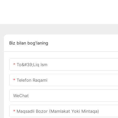
Biz bilan bog'laning
To&#39;liq Ism
Telefon Raqami
WeChat
Maqsadli Bozor (mamlakat Yoki Mintaqa)