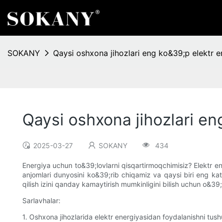
SOKANY
Qaysi oshxona jihozlari eng ko&39;p elektr en
Qaysi oshxona jihozlari en
2025-03-27
SOKANY
434
Energiya uchun to&39;lovlarni qisqartirmoqchimisiz? Elektr 
anjomlari dunyosini ko&39;rib chiqamiz va qaysi biri eng katt
qilish izini qanday kamaytirish mumkinligini bilish uchun o&39
Sarlavhalar:
1. Oshxona jihozlarida elektr energiyasidan foydalanishni tush