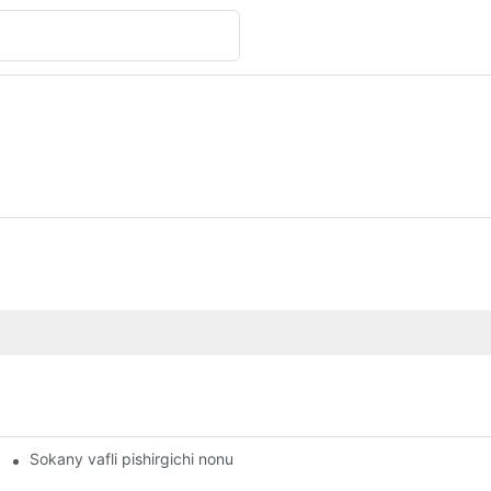
Sokany vafli pishirgichi nonushtani qanday qilib qiziqarli va oson
lash juda muhim