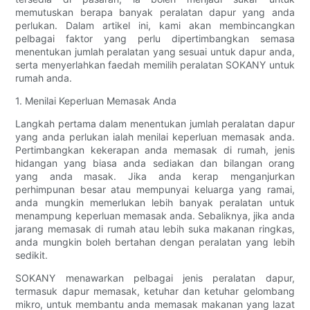
memutuskan berapa banyak peralatan dapur yang anda
perlukan. Dalam artikel ini, kami akan membincangkan
pelbagai faktor yang perlu dipertimbangkan semasa
menentukan jumlah peralatan yang sesuai untuk dapur anda,
serta menyerlahkan faedah memilih peralatan SOKANY untuk
rumah anda.
1. Menilai Keperluan Memasak Anda
Langkah pertama dalam menentukan jumlah peralatan dapur
yang anda perlukan ialah menilai keperluan memasak anda.
Pertimbangkan kekerapan anda memasak di rumah, jenis
hidangan yang biasa anda sediakan dan bilangan orang
yang anda masak. Jika anda kerap menganjurkan
perhimpunan besar atau mempunyai keluarga yang ramai,
anda mungkin memerlukan lebih banyak peralatan untuk
menampung keperluan memasak anda. Sebaliknya, jika anda
jarang memasak di rumah atau lebih suka makanan ringkas,
anda mungkin boleh bertahan dengan peralatan yang lebih
sedikit.
SOKANY menawarkan pelbagai jenis peralatan dapur,
termasuk dapur memasak, ketuhar dan ketuhar gelombang
mikro, untuk membantu anda memasak makanan yang lazat