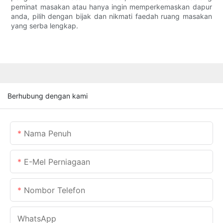
peminat masakan atau hanya ingin memperkemaskan dapur
anda, pilih dengan bijak dan nikmati faedah ruang masakan
yang serba lengkap.
Berhubung dengan kami
Nama Penuh
E-Mel Perniagaan
Nombor Telefon
WhatsApp