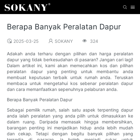
Berapa Banyak Peralatan Dapur
2025-03-25
SOKANY
324
Adakah anda terharu dengan pilihan dan harga peralatan
dapur yang tidak berkesudahan di pasaran? Jangan cari lagi!
Dalam artikel ini, kami akan memecahkan kos dan pilihan
peralatan dapur yang penting untuk membantu anda
membuat keputusan terbaik untuk rumah anda. Teruskan
membaca untuk mengetahui kos sebenar peralatan dapur
dan cara memanfaatkan sepenuhnya pelaburan anda.
Berapa Banyak Peralatan Dapur
Sebagai pemilik rumah, salah satu aspek terpenting dapur
anda ialah peralatan yang anda pilih untuk dimasukkan ke
dalam ruang. Daripada memasak hingga membersihkan,
barangan penting ini menjadikan hidup anda lebih mudah
dan cekap. Tetapi dengan begitu banyak pilihan yang
tersedia di pasaran, ia boleh menjadi sukar untuk