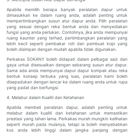
Apabila memilih berapa banyak peralatan dapur untuk
dimasukkan ke dalam ruang anda, adalah penting untuk
mempertimbangkan susun atur dapur anda. Pilih peralatan
yang sesuai dengan reka bentuk anda dan menyediakan
fungsi yang anda perlukan. Contohnya, jika anda mempunyai
ruang kaunter yang terhad, pertimbangkan peralatan yang
lebih kecil seperti pembakar roti dan pembuat kopi yang
boleh disimpan dengan mudah apabila tidak digunakan.
Perkakas SOKANY boleh didapati dalam pelbagai saiz dan
gaya untuk disesuaikan dengan sebarang susun atur dapur.
Sama ada anda mempunyai dapur dapur kompak atau reka
bentuk konsep terbuka yang luas, peralatan kami boleh
disepadukan dengan lancar ke dalam ruang anda untuk rupa
yang padat dan berfungsi.
4. Melabur dalam Kualiti dan Ketahanan
Apabila membeli peralatan dapur, adalah penting untuk
melabur dalam kualiti dan ketahanan untuk memastikan
prestasi yang tahan lama. Perkakas murah mungkin kelihatan
seperti murah pada mulanya, tetapi ia boleh menyebabkan
kos anda lebih tinggi dalam jangka panjang dengan