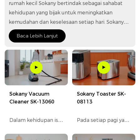
rumah kecil Sokany bertindak sebagai sahabat
kehidupan yang bijak untuk meningkatkan
kemudahan dan keselesaan setiap hari. Sokany
didedikasikan untuk membawa kemudahan dan
Baca Lebih Lanjut
kesenangan yang belum pernah terjadi
sebelumnya kepada pelanggan kami. Melayari
keluarga muda/pertengahan umur, isi rumah
pelbagai generasi, atau individu muda tunggal,
kami dengan lancar memenuhi keperluan yang
pelbagai di pelbagai senario kehidupan
Sokany Vacuum
Sokany Toaster SK-
Cleaner SK-13060
08113
Dalam kehidupan isi
Pada setiap pagi yang
rumah moden,
malas, Sokany
pembersihan telah
Toaster SK-08113