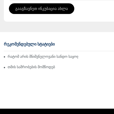
Გააგზავნეთ Ინკუბაცია Ახლა
ᲠᲔᲙᲝᲛᲔᲜᲓᲔᲑᲣᲚᲘ ᲡᲢᲐᲢᲘᲔᲑᲘ
რატომ არის მნიშვნელოვანი სანდო საყოფაცხოვრებო ტექნიკი
თმის საშრობების მომწოდებლების როლი სილამაზის ინდუსტრ