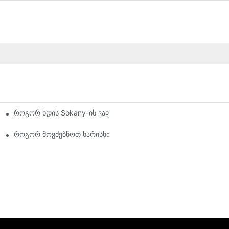
როგორ ხდის Sokany-ის ვაფლის აპარატი საუზმეს სახალისოს 
ს მწარმოებლის არჩევა
იაში
როგორ მოვძებნოთ ხარისხიანი სამზარეულოს ტექნიკის მომწოდ