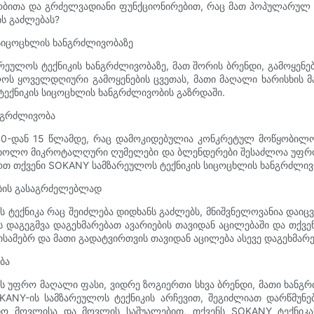
ითა და გრძელვადიანი ფუნქციონირებით, რაც მათ პოპულარულ არ
ს გაძლებას?
სიცოცხლის ხანგრძლივობაზე
ულოს ტექნიკის ხანგრძლივობაზე, მათ შორის ბრენდი, გამოყენები
ოს ყოველდღიური გამოყენების ცვეთას, მათი მაღალი ხარისხის 
ტექნიკის სიცოცხლის ხანგრძლივობის გაზრდაში.
ნგრძლივობა
10-დან 15 წლამდე, რაც დამოკიდებულია კონკრეტულ მოწყობილობ
თ, ხოლო მიკროტალღური ღუმელები და ბლენდერები შესაძლოა უფრო
ოთ თქვენი SOKANY სამზარეულოს ტექნიკის სიცოცხლის ხანგრძლივ
ობის გასაგრძელებლად
 ტექნიკა რაც შეიძლება დიდხანს გაძლებს, მნიშვნელოვანია დაი
ს დაგეგმვა დაგეხმარებათ ავარიების თავიდან აცილებაში და თქვ
ბისამებრ და მათი გადატვირთვის თავიდან აცილება ასევე დაგეხმარ
ბა
ეს უფრო მაღალი ფასი, ვიდრე ზოგიერთი სხვა ბრენდი, მათი ხანგ
KANY-ის სამზარეულოს ტექნიკის არჩევით, შეგიძლიათ დარწმუნ
დო მოვლისა და მოვლის საშუალებით, თქვენს SOKANY ტექნიკ