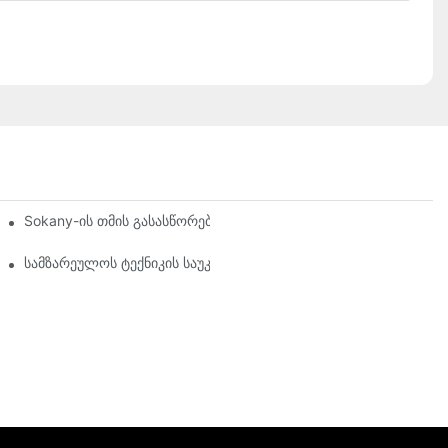
და მარტივს
Sokany-ის თმის გასასწორებელი: გარდამტეხი თქვენი თმის ვა
ებლები თქვენი მაღაზიისთვის
სამზარეულოს ტექნიკის საუკეთესო მწარმოებლები, რომლებსა