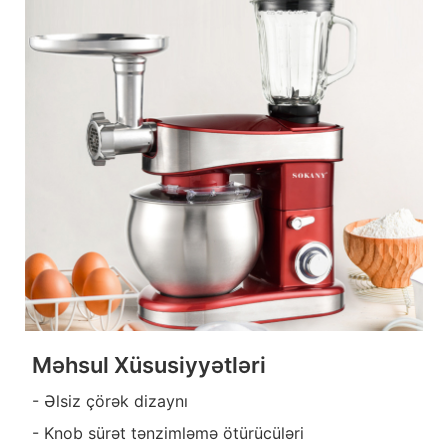
Məhsul Xüsusiyyətləri
- Əlsiz çörək dizaynı
- Knob sürət tənzimləmə ötürücüləri