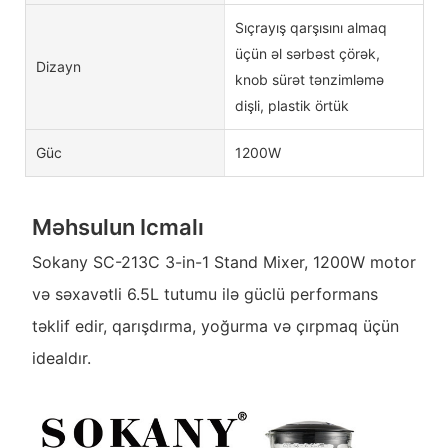
Sıçrayış qarşısını almaq
üçün əl sərbəst çörək,
Dizayn
knob sürət tənzimləmə
dişli, plastik örtük
Güc
1200W
Məhsulun Icmalı
Sokany SC-213C 3-in-1 Stand Mixer, 1200W motor
və səxavətli 6.5L tutumu ilə güclü performans
təklif edir, qarışdırma, yoğurma və çırpmaq üçün
idealdır.