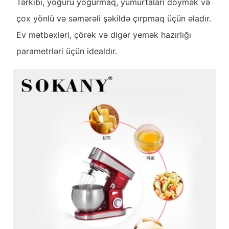
Tərkibi, yoğuru yoğurmaq, yumurtaları döymək və
çox yönlü və səmərəli şəkildə çırpmaq üçün əladır.
Ev mətbəxləri, çörək və digər yemək hazırlığı
parametrləri üçün idealdır.