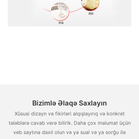
Bizimlə Əlaqə Saxlayın
Xüsusi dizayn və fikirləri alqışlayırıq və konkret
tələblərə cavab verə bilirik. Daha çox məlumat üçün
veb saytına daxil olun və ya sual və ya sorğu ilə