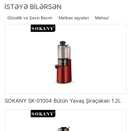
İSTƏYƏ BILƏRSƏN
Gözəllik və Şəxsi Baxım
Mətbəx əşyaları
Məhsul
SOKANY SK-01004 Bütün Yavaş Şirəçəkən 1.2L