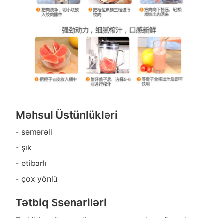
Məhsul Üstünlükləri
- səmərəli
- şık
- etibarlı
- çox yönlü
Tətbiq Ssenariləri