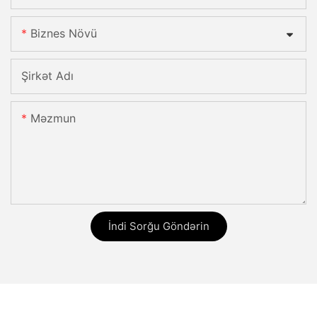
Biznes Növü
Şirkət Adı
Məzmun
İndi Sorğu Göndərin