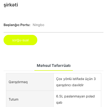
şirkəti
Başlanğıc Portu:
Ningbo
sorğu-sual
Məhsul Təfərrüatı
Çox yönlü istifadə üçün 3
Qarışdırmaq
qarışdırıcı daxildir
6.5L paslanmayan polad
Tutum
qab