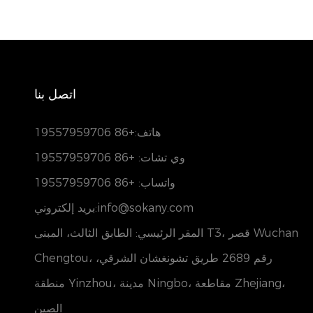
اتصل بنا
هاتف:
+86 19557959706
وي تشات: +86 19557959706
واتساب: +86 19557959706
بريد إلكتروني:info@sokany.com
المقر الرئيسي: الطابق الثالث، المبنى T3، قصر Wuchan
Chengtou، رقم 2689 طريق تشونغشان الشرقي،
منطقة Yinzhou، مدينة Ningbo، مقاطعة Zhejiang،
الصين