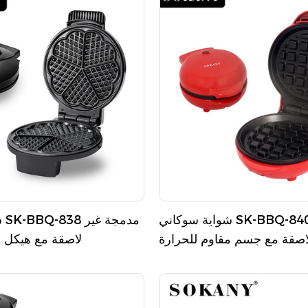
 مريح وتصنيع القصاصات لتجميع
التخزين الرأسي المدمج ال
م للتخزين الرأسي المدمج ، هذا
يوفر النموذج المحمول معال
ف الوزن وسهل الاستخدام مثالي
ت الخفيفة السريعة في المنزل أو
أثناء التنقل
شواية سوكاني SK-BBQ-840 مدمجة غير
ش
اصقة مع جسم مقاوم للحرارة
لاصقة مع هيكل م