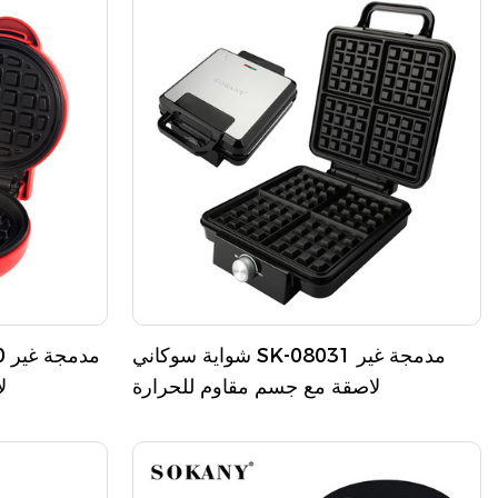
الطاقة لتشغيل
آمن. مصم
الطراز خفي
لصنع الوجبا
شواية سوكاني SK-08031 مدمجة غير
لاصقة مع جسم مقاوم للحرارة
ل