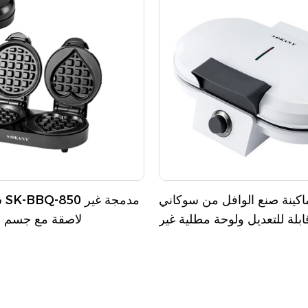
كينة صنع الوافل من سوكاني KJ-510 مع
ش
بلة للتعديل ولوحة مطلية غير
لاصقة مع جسم م
لاصقة