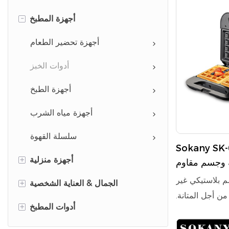
-
أجهزة المطبخ
أجهزة تحضير الطعام
أدوات الخبز
أجهزة الطبخ
أجهزة مياه الشرب
سلسلة القهوة
Soka صانع وافل
+
أجهزة منزلية
 وجسم مقاوم
للحرارة
سم بلاستيكي غير
+
أجهزة العناية بالملابس
الجمال & العناية الشخصية
ن أجل المتانة.
+
أدوات التنظيف
أجهزة تصفيف الشعر
أدوات المطبخ
 وتصميم تقطيع
 ومستقرًا. يوفر