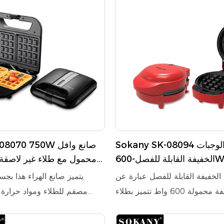
Sokany SK-08094 صانع الوجبات
ny SK-08070 750W
الخفيفة القابلة للفصل-600W آلة خفيفة
محمول مع طلاء غير لاصقة
ة للعلاقة مع تقطيع القصاصات
الخفيفة القابلة للفصل عبارة عن
يتميز صانع الهراء هذا بج
آلة وجبة خفيفة محمولة 600 واط تتميز بطلاء
مصقم للطلاء ومواد حرارة م
لسهولة التنظيف وجسم بلاستيكي
مزود بتصميم مؤشر للطاقة
ارة للتعامل الآمن. ويشمل مؤشر
القصاصات ، يضمن تشغيلًا آمنًا