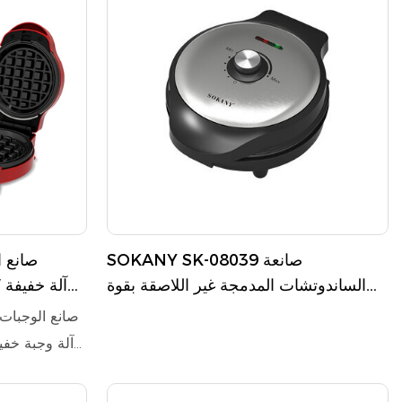
SOKANY SK-08039 صانعة
الساندوتشات المدمجة غير اللاصقة بقوة
750 واط
غير قابل
صانع الوجبات 
غير لاصقة 
مقاوم للحر