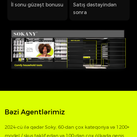
İl sonu güzəşt bonusu
Satış dəstəyindən
sonra
Bəzi Agentlərimiz
2024-cü ilə qədər Soky, 60-dan çox kateqoriya və 1200+
model / skus təklif edən və 100-dən çox ölkədə geniş