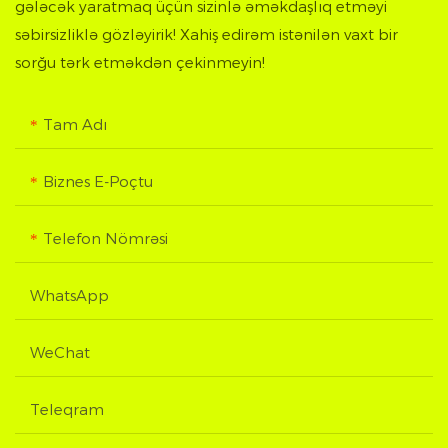
gələcək yaratmaq üçün sizinlə əməkdaşlıq etməyi
səbirsizliklə gözləyirik! Xahiş edirəm istənilən vaxt bir
sorğu tərk etməkdən çekinmeyin!
Tam Adı
Biznes E-Poçtu
Telefon Nömrəsi
WhatsApp
WeChat
Teleqram