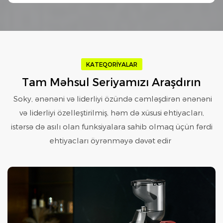
KATEQORIYALAR
Tam Məhsul Seriyamızı Araşdırın
Soky, ənənəni və liderliyi özündə cəmləşdirən ənənəni
və liderliyi özelleştirilmiş, həm də xüsusi ehtiyacları,
istərsə də asılı olan funksiyalara sahib olmaq üçün fərdi
ehtiyacları öyrənməyə dəvət edir