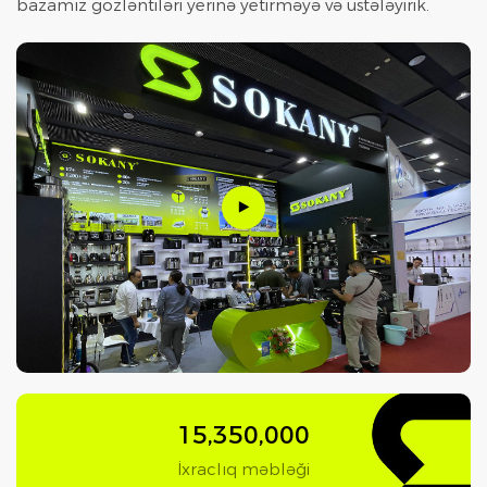
bazamız gözləntiləri yerinə yetirməyə və üstələyirik.
15,350,000
İxraclıq məbləği