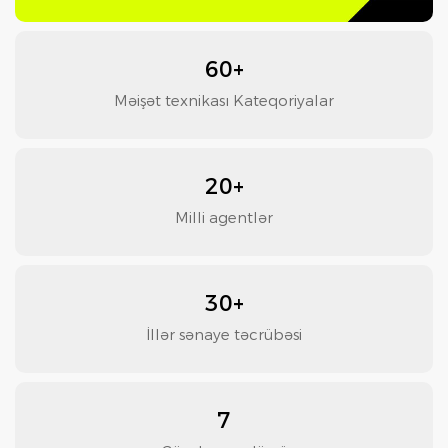
60+
Məişət texnikası Kateqoriyalar
20+
Milli agentlər
30+
İllər sənaye təcrübəsi
7