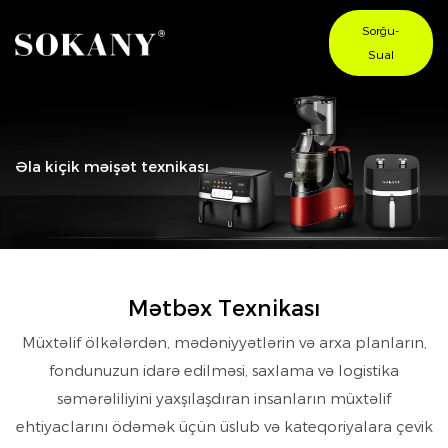
Sorğu-
Sual
Əla kiçik məişət texnikası
Mətbəx Texnikası
Müxtəlif ölkələrdən, mədəniyyətlərin və arxa planların,
fondunuzun idarə edilməsi, saxlama və logistika
səmərəliliyini yaxşılaşdıran insanların müxtəlif
ehtiyaclarını ödəmək üçün üslub və kateqoriyalara çevik