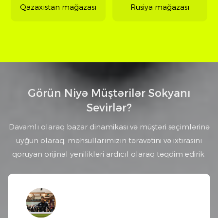
Qazaxıstan mağazası
Rusiya mağazası
Görün Niyə Müştərilər Sokyanı
Sevirlər?
Davamlı olaraq bazar dinamikası və müştəri seçimlərinə
uyğun olaraq, məhsullarımızın təravətini və ixtirasını
qoruyan orijinal yenilikləri ardıcıl olaraq təqdim edirik