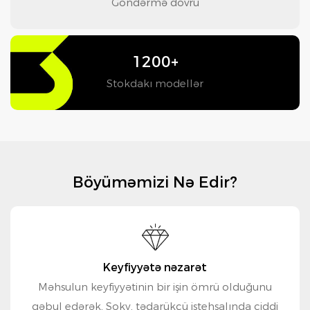
Göndərmə dövrü
1200+
Stokdakı modellər
Böyüməmizi Nə Edir?
Keyfiyyətə nəzarət
Məhsulun keyfiyyətinin bir işin ömrü olduğunu
qəbul edərək, Soky, tədarükçü istehsalında ciddi