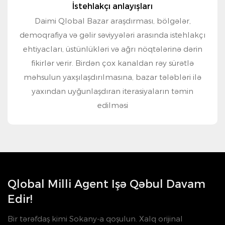
İstehlakçı anlayışları
Daimi Qlobal Bazar araşdırması, bölgələr,
demoqrafiya və gəlir səviyyələri arasında istehlakçı
ehtiyacları, üstünlükləri və ağrı nöqtələrinə dərin
fikirlər verir. Birdən çox kanaldan rəy sürətlə
məhsulun yaxşılaşdırılmasına, bazar tələbləri ilə
yaxından uyğunlaşdıran iterasiyaların təmin
edilməsi
Qlobal Milli Agent Işə Qəbul Davam
Edir!
Bir tərəfdaş kimi Sokany-a qoşulun. Xalq orijinal