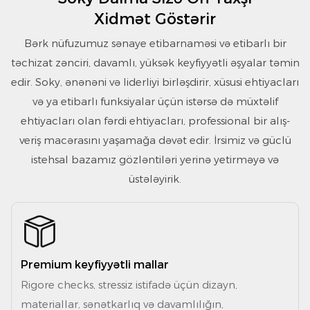
Xidmət Göstərir
Bərk nüfuzumuz sənaye etibarnaməsi və etibarlı bir
təchizat zənciri, davamlı, yüksək keyfiyyətli əşyalar təmin
edir. Soky, ənənəni və liderliyi birləşdirir, xüsusi ehtiyacları
və ya etibarlı funksiyalar üçün istərsə də müxtəlif
ehtiyacları olan fərdi ehtiyacları, professional bir alış-
veriş macərasını yaşamağa dəvət edir. İrsimiz və güclü
istehsal bazamız gözləntiləri yerinə yetirməyə və
üstələyirik.
Premium keyfiyyətli mallar
Rigore checks, stressiz istifadə üçün dizayn,
materiallar, sənətkarlıq və davamlılığın,