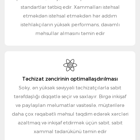
standartlar tətbiq edir. Xammalları istehsal
etməkdən istehsal etməkdən hər addım
istehlakçıların yüksək performans, davamlı
məhsullar almasını təmin edir
Təchizat zəncirinin optimallaşdırılması
Soky, ən yüksək səviyyəli təchizatçılarla sabit
tərəfdaşlığı diqqətlə seçir və saxlayır. Birgə inkişaf
və paylaşılan məlumatlar vasitəsilə, müştərilərə
daha çox rəqabətli məhsul təqdim edərək xərcləri
azaltmaq və inkişaf etdirmək üçün sabit, sabit
xammal tədarükünü təmin edir