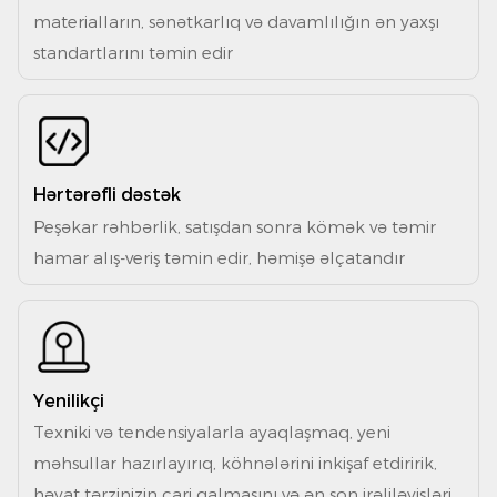
materialların, sənətkarlıq və davamlılığın ən yaxşı
standartlarını təmin edir
Hərtərəfli dəstək
Peşəkar rəhbərlik, satışdan sonra kömək və təmir
hamar alış-veriş təmin edir, həmişə əlçatandır
Yenilikçi
Texniki və tendensiyalarla ayaqlaşmaq, yeni
məhsullar hazırlayırıq, köhnələrini inkişaf etdiririk,
həyat tərzinizin cari qalmasını və ən son irəliləyişləri