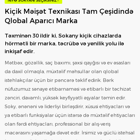
NIYƏ SOKYANI SEÇIRSINIZ?
Kiçik Məişət Texnikası Tam Çeşidində
Qlobal Aparıcı Marka
Təxminən 30 ildir ki, Sokany kiçik cihazlarda
hörmətli bir marka, təcrübə və yenilik yolu ilə
inkişaf edir.
Mətbəx, gözəllik, saç baxımı, şəxsi qayğısı və ev əsasları
da daxil olmaqla, müxtəlif məhsullar olan qlobal
istehlakçılar üçün bir pəncərə təklif edirik. Bərk
nüfuzumuz sənaye etibarnaməsi və etibarlı bir təchizat
zənciri, davamlı, yüksək keyfiyyətli əşyalar təmin edir.
Soky, ənənəni və liderliyi birləşdirir, xüsusi ehtiyacları və
ya etibarlı funksiyalar üçün istərsə də müxtəlif ehtiyacları
olan fərdi ehtiyacları, professional bir alış-veriş
macərasını yaşamağa dəvət edir. İrsimiz və güclü istehsal