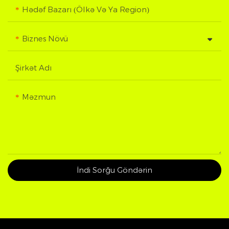
Hədəf Bazarı (Ölkə Və Ya Region)
Biznes Növü
Şirkət Adı
Məzmun
İndi Sorğu Göndərin