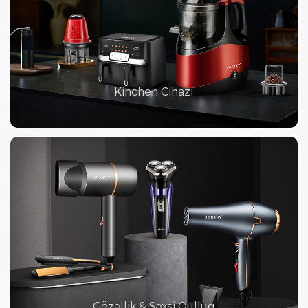
Kinchen Cihazı
Gözəllik & Şəxsi Qulluq