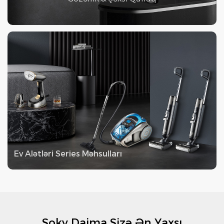
Ev Alətləri Series Məhsulları
Soky Daima Sizə Ən Yaxşı