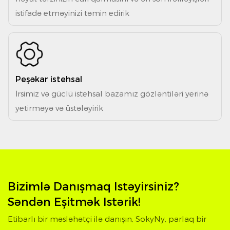
istifadə etməyinizi təmin edirik
Peşəkar istehsal
İrsimiz və güclü istehsal bazamız gözləntiləri yerinə
yetirməyə və üstələyirik
Bizimlə Danışmaq Istəyirsiniz?
Səndən Eşitmək Istərik!
Etibarlı bir məsləhətçi ilə danışın, SokyNy, parlaq bir