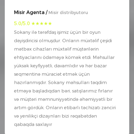
Misir Agenta /
Misir distribyutoru
5.0/5.0 ★★★★★
Sokany ilə tərəfdaş işimiz üçün bir oyun
dəyişdiricisi olmuşdur. Onların müxtəlif çeşidi
mətbəx cihazları müxtəlif müştərilərin
ehtiyaclarını ödəməyə kömək etdi. Məhsullar
yüksək keyfiyyətli, davamlıdır və hər bazar
seqmentinə müraciət etmək üçün
hazırlanmışdır. Sokany məhsulları təqdim
etməyə başladıqdan bəri, satışlarımız fırlanır
və müştəri məmnuniyyətində əhəmiyyətli bir
artım gördük. Onların etibarlı təchizatı zənciri
və yenilikçi dizaynları bizi rəqabətdən
qabaqda saxlayır