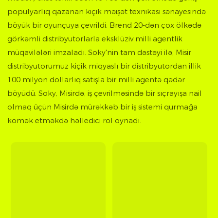
populyarlıq qazanan kiçik məişət texnikası sənayesində
böyük bir oyunçuya çevrildi. Brend 20-dən çox ölkədə
görkəmli distribyutorlarla eksklüziv milli agentlik
müqavilələri imzaladı. Soky'nin tam dəstəyi ilə, Misir
distribyutorumuz kiçik miqyaslı bir distribyutordan illik
100 milyon dollarlıq satışla bir milli agentə qədər
böyüdü. Soky, Misirdə, iş çevrilməsində bir sıçrayışa nail
olmaq üçün Misirdə mürəkkəb bir iş sistemi qurmağa
kömək etməkdə həlledici rol oynadı.